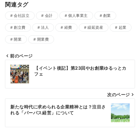
関連タグ
会社設立
会計
個人事業主
創業
創立費
法人
経費
繰延資産
起業
開業
開業費
前のページ
投
【イベント後記】第23回やお創業ゆるっとカ
稿
フェ
ナ
次のページ
ビ
ゲ
新たな時代に求められる企業精神とは？注目さ
れる「パーパス経営」について
ー
シ
ョ