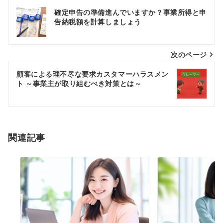
投
確定申告の準備進んでいますか？事業所得と申
稿
告納税額を計算しましょう
ナ
次のページ
ビ
ゲ
顧客による理不尽な要求カスタマーハラスメン
ト ～事業主が取り組むべき対策とは～
ー
シ
ョ
関連記事
ン