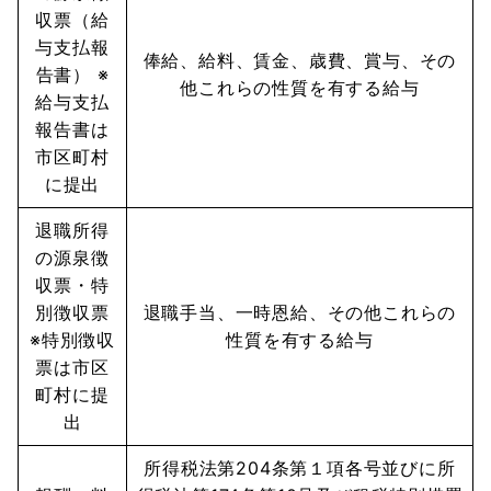
収票（給
与支払報
俸給、給料、賃金、歳費、賞与、その
告書） ※
他これらの性質を有する給与
給与支払
報告書は
市区町村
に提出
退職所得
の源泉徴
収票・特
別徴収票
退職手当、一時恩給、その他これらの
※特別徴収
性質を有する給与
票は市区
町村に提
出
所得税法第204条第１項各号並びに所