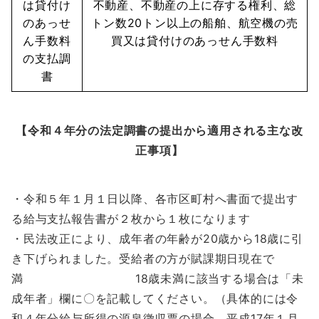
は貸付け
不動産、不動産の上に存する権利、総
のあっせ
トン数20トン以上の船舶、航空機の売
ん手数料
買又は貸付けのあっせん手数料
の支払調
書
【令和４年分の法定調書の提出から適用される主な改
正事項】
・令和５年１月１日以降、各市区町村へ書面で提出す
る給与支払報告書が２枚から１枚になります
・民法改正により、成年者の年齢が20歳から18歳に引
き下げられました。受給者の方が賦課期日現在で
満 18歳未満に該当する場合は「未
成年者」欄に〇を記載してください。（具体的には令
和４年分給与所得の源泉徴収票の場合、平成17年１月