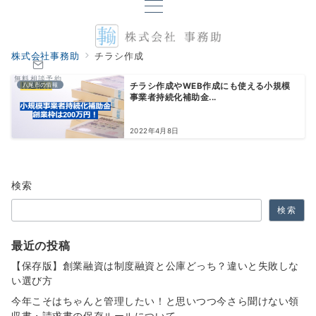
株式会社事務助
チラシ作成
無料相談予約
八尾市の情報
チラシ作成やWEB作成にも使える小規模
事業者持続化補助金...
2022年4月8日
検索
検索
最近の投稿
【保存版】創業融資は制度融資と公庫どっち？違いと失敗しな
い選び方
今年こそはちゃんと管理したい！と思いつつ今さら聞けない領
収書・請求書の保存ルールについて