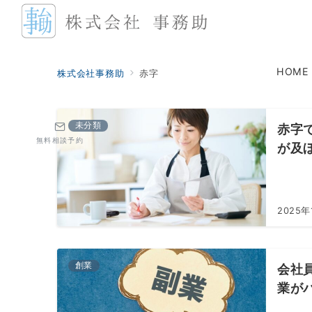
HOME
株式会社事務助
赤字
未分類
赤字
無料相談予約
が及
2025年
創業
会社
業が