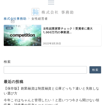
株式会社事務助
女性経営者
無料相談予約
記事
女性起業家要チェック！受賞者に最大
1,000万円の事業奨...
2022年3月25日
検索
検索
最近の投稿
【保存版】創業融資は制度融資と公庫どっち？違いと失敗しな
い選び方
今年こそはちゃんと管理したい！と思いつつ今さら聞けない領
収書・請求書の保存ルールについて